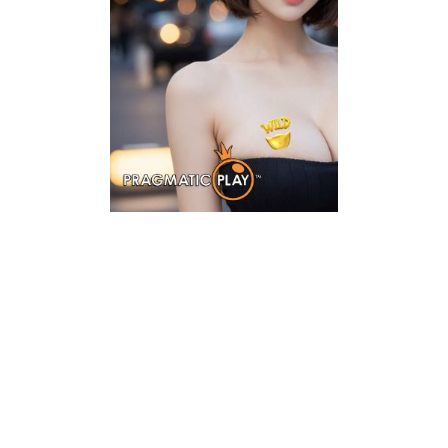
Denga
Asuran
Kekal
2026
RIS777 adalah situ
dikenal sebagai
hiburan digital 
dibahas karen
asuransi kekal
diklaim dirancang 
untuk mengelo
pengguna, serta 
sistem yang s
terstruktur dalam
pengalaman ber
adil. RIS777 diposis
situs link masa 
fokus pada tra
promo, manajemen